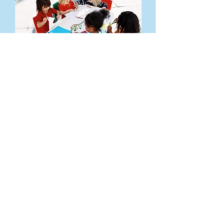
Enfants 4 à 5 ans
a maternelle, me voilà est un programme
que nous avons spécialement conçu afin
de préparer votre enfant pour leur entrée
en maternelle. Ce programme mettra en
place à votre enfant:
- L’alphabet-reconnaissance des
alphabets (majuscules et
minuscules), les sons des lettres, la
phonétique, écrire l’alphabet,
l'écriture de leur nom, les jours de la
semaine, etc…
- Mathématique- compter,
reconnaissance des numéros, placer
des objets en série, le temps,